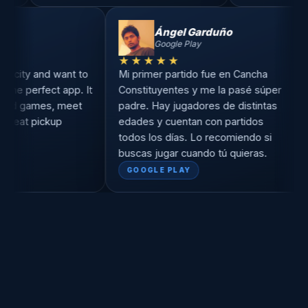
Gerarger
Ángel Garduño
App Store
Google Play
★★★★
★★★★★
u're new to the city and want to
Mi primer partido fue en Ca
soccer, this is the perfect app. It
Constituyentes y me la pas
s it easy to find games, meet
padre. Hay jugadores de dis
le and enjoy great pickup
edades y cuentan con parti
hes.
todos los días. Lo recomien
buscas jugar cuando tú quie
P STORE
GOOGLE PLAY