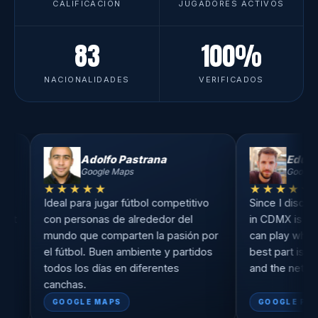
CALIFICACIÓN
JUGADORES ACTIVOS
83
100%
NACIONALIDADES
VERIFICADOS
Adolfo Pastrana
Eduardo Ramírez
Google Maps
Google Play
★★★
★★★★★
 para jugar fútbol competitivo
Since I discovered Sport12, 
ersonas de alrededor del
in CDMX is completely differe
 que comparten la pasión por
can play whenever I want, a
tbol. Buen ambiente y partidos
best part is the people you
 los días en diferentes
and the networking you build
as.
OGLE MAPS
GOOGLE PLAY