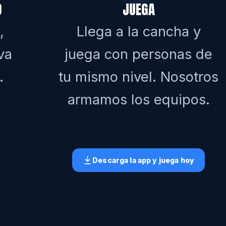
O
JUEGA
,
Llega a la cancha y
va
juega con personas de
.
tu mismo nivel. Nosotros
armamos los equipos.
Descarga la app y juega hoy