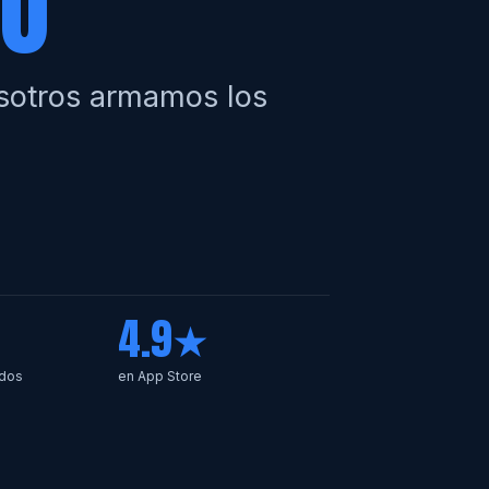
PO
osotros armamos los
4.9★
ados
en App Store