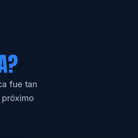
A?
ca fue tan
u próximo