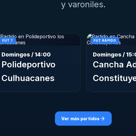
y varoniles.
FUT 7
FUT RÁPIDO
Domingos / 14:00
Domingos / 15:
Polideportivo
Cancha Ad
Culhuacanes
Constituy
Ver más partidos