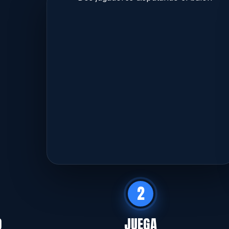
2
O
JUEGA