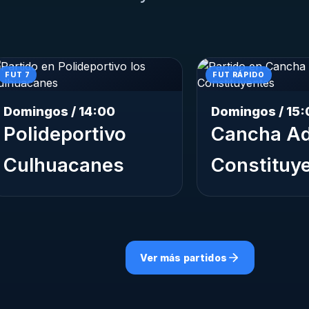
FUT 7
FUT RÁPIDO
Domingos / 14:00
Domingos / 15:
Polideportivo
Cancha Ad
Culhuacanes
Constituy
Ver más partidos