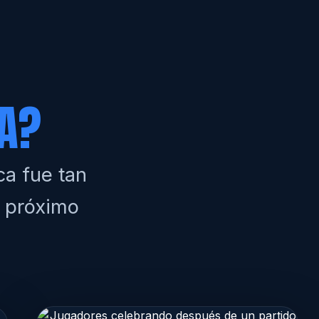
A?
ca fue tan
u próximo