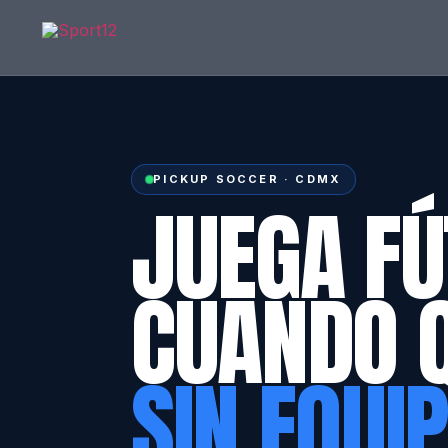
PICKUP SOCCER · CDMX
JUEGA FÚ
CUANDO 
SIN EQUI