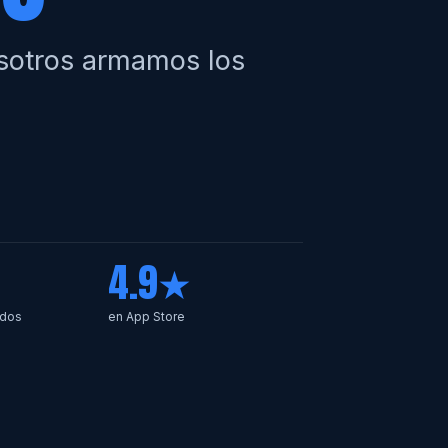
osotros armamos los
4.9★
ados
en App Store