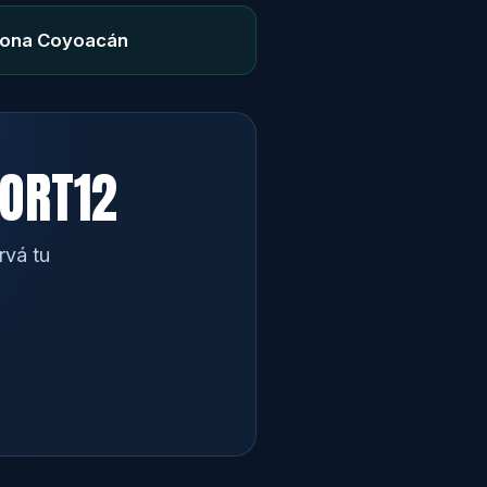
ona Coyoacán
PORT12
rvá tu