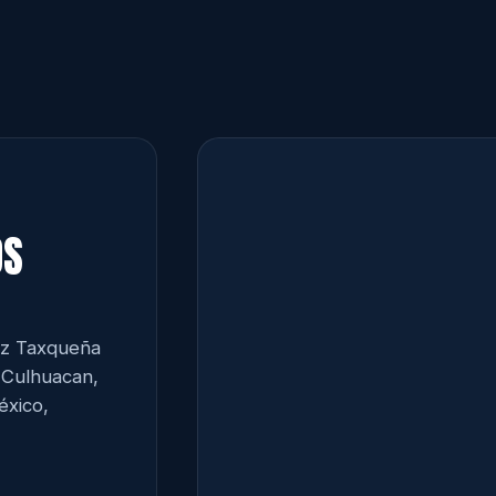
OS
lz Taxqueña
o Culhuacan,
xico,