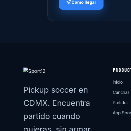
Cómo llegar
PRODUC
Inicio
Pickup soccer en
Canchas
CDMX. Encuentra
Partidos
App Spor
partido cuando
quieras, sin armar