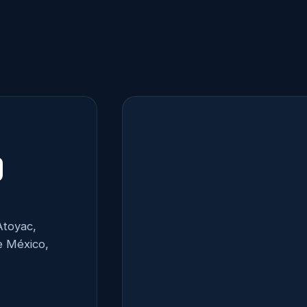
O
Atoyac,
e México,