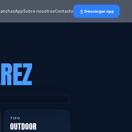
anchas
App
Sobre nosotros
Contacto
Descargar app
ÁREZ
TIPO
OUTDOOR