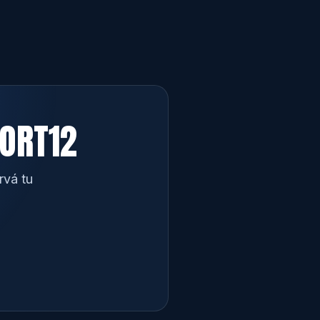
PORT12
rvá tu